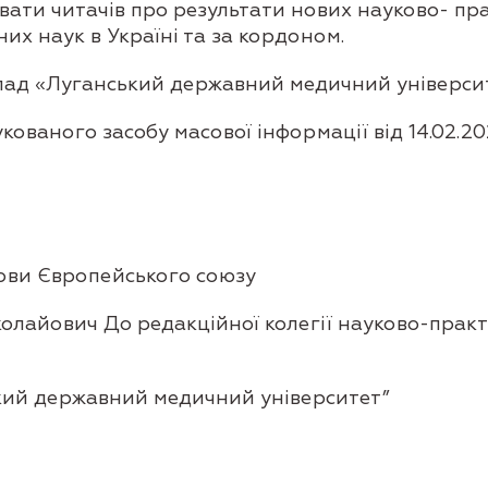
вати читачів про результати нових науково- п
их наук в Україні та за кордоном.
лад «Луганський державний медичний універси
ованого засобу масової інформації від 14.02.20
мови Європейського союзу
олайович До редакційної колегії науково-практ
кий державний медичний університет”