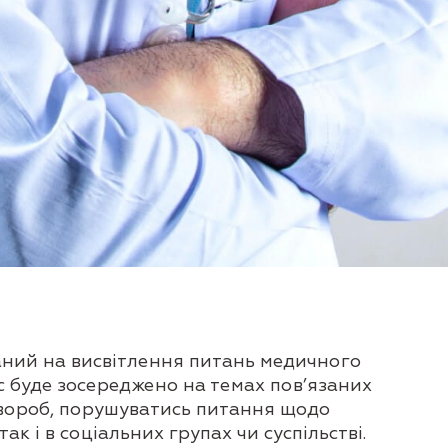
аний на висвітлення питань медичного
с буде зосереджено на темах пов’язаних
хвороб, порушуватись питання щодо
к і в соціальних групах чи суспільстві.