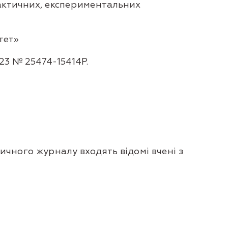
рактичних, експериментальних
тет»
23 № 25474-15414P.
ичного журналу входять відомі вчені з