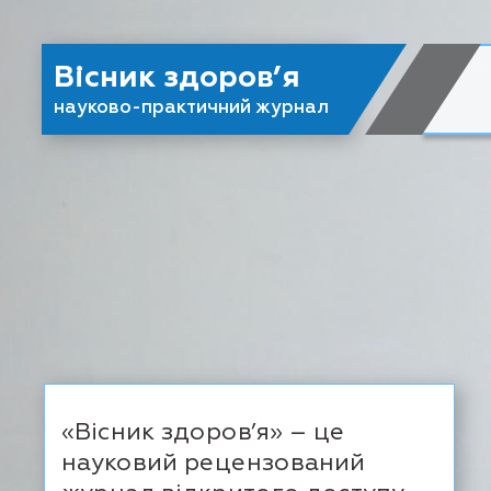
Вісник здоров’я
науково-практичний журнал
«Вісник здоров’я» – це
науковий рецензований