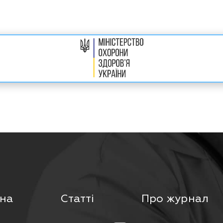
на
Статті
Про журнал