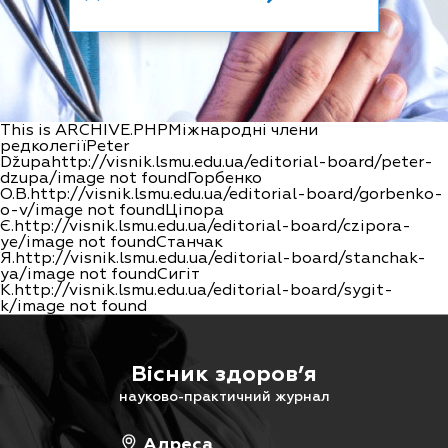
This is ARCHIVE.PHPМіжнародні члени
редколегіїPeter
Džupahttp://visnik.lsmu.edu.ua/editorial-board/peter-
dzupa/image not foundГорбенко
О.В.http://visnik.lsmu.edu.ua/editorial-board/gorbenko-
o-v/image not foundЦіпора
Є.http://visnik.lsmu.edu.ua/editorial-board/czipora-
ye/image not foundСтанчак
Я.http://visnik.lsmu.edu.ua/editorial-board/stanchak-
ya/image not foundСигіт
К.http://visnik.lsmu.edu.ua/editorial-board/sygit-
k/image not found
Вісник здоров’я
науково-практичний журнал
Адреса