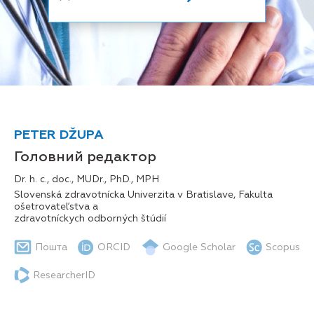
PETER DŽUPA
Головний редактор
Dr. h. c., doc., MUDr., PhD., MPH
Slovenská zdravotnícka Univerzita v Bratislave, Fakulta
ošetrovateľstva a
zdravotníckych odborných štúdií
Пошта
ORCID
Google Scholar
Scopus
ResearcherID