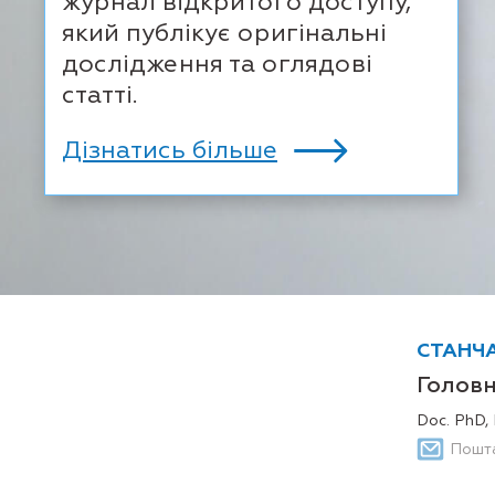
журнал відкритого доступу,
який публікує оригінальні
дослідження та оглядові
статті.
Дізнатись більше
СТАНЧА
Голов
Doc. PhD, 
Пошт