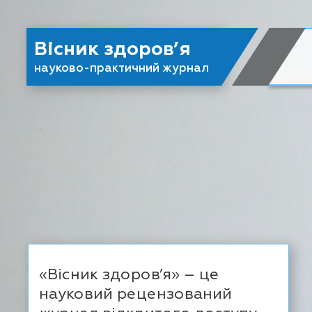
Вісник здоров’я
науково-практичний журнал
«Вісник здоров’я» – це
науковий рецензований