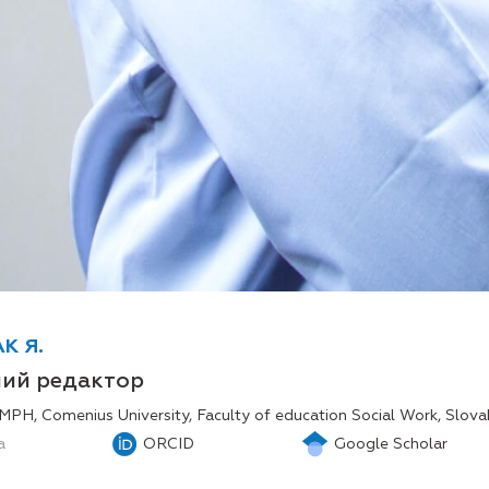
К Я.
ний редактор
MPH, Comenius University, Faculty of education Social Work, Slova
а
ORCID
Google Scholar