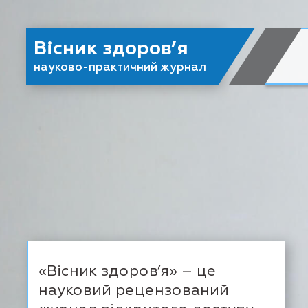
Вісник здоров’я
науково-практичний журнал
«Вісник здоров’я» – це
науковий рецензований