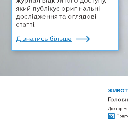
журнал відкритого доступу,
який публікує оригінальні
дослідження та оглядові
статті.
Дізнатись більше
ЖИВОТО
Голов
Доктор ме
Пошт