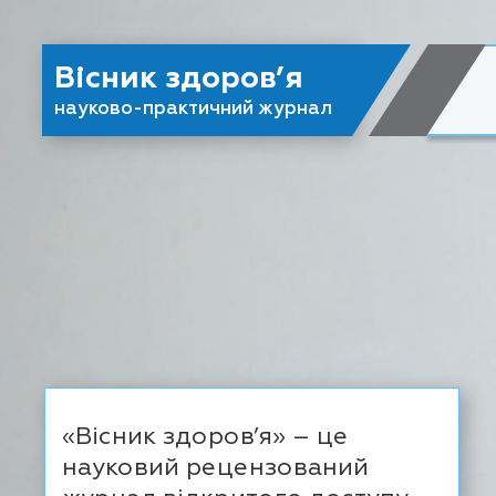
Вісник здоров’я
науково-практичний журнал
«Вісник здоров’я» – це
науковий рецензований