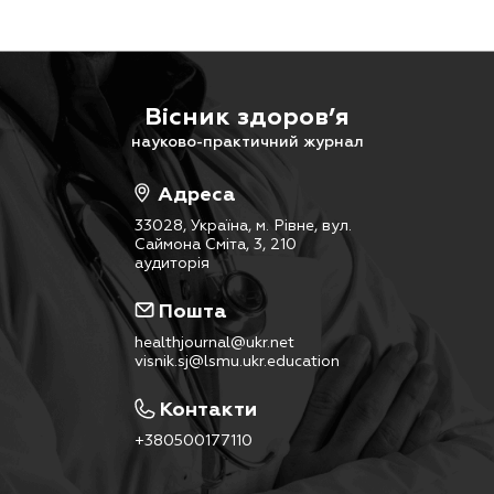
Вісник здоров’я
науково-практичний журнал
Адреса
33028, Україна, м. Рівне, вул.
Саймона Сміта, 3, 210
аудиторія
Пошта
healthjournal@ukr.net
visnik.sj@lsmu.ukr.education
Контакти
+380500177110