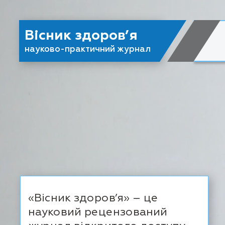
Вісник здоров’я
науково-практичний журнал
«Вісник здоров’я» – це
науковий рецензований